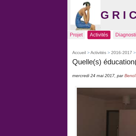
G R I 
Projet
Activités
Diagnost
Accueil
>
Activités
>
2016-2017
Quelle(s) éducation
mercredi 24 mai 2017
,
par
Benoî