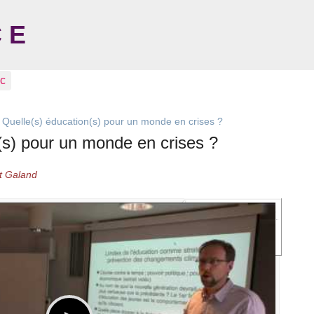
C E
ic
>
Quelle(s) éducation(s) pour un monde en crises ?
(s) pour un monde en crises ?
t Galand
Sommaire
Benoît Galand
Résumé