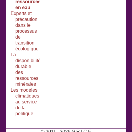
ressources
en eau
Experts et
précaution
dans le
processus
de
transition
écologique
La
disponibilité
durable
des
ressources
minérales
Les modèles
climatiques
au service
de la
politique
© 2011 - 2026 G R I C E