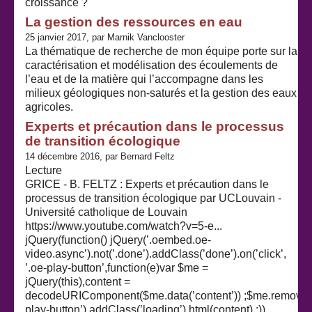
croissance ?
La gestion des ressources en eau
25 janvier 2017, par Marnik Vanclooster
La thématique de recherche de mon équipe porte sur la
caractérisation et modélisation des écoulements de
l’eau et de la matière qui l’accompagne dans les
milieux géologiques non-saturés et la gestion des eaux
agricoles.
Experts et précaution dans le processus
de transition écologique
14 décembre 2016, par Bernard Feltz
Lecture
GRICE - B. FELTZ : Experts et précaution dans le
processus de transition écologique par UCLouvain -
Université catholique de Louvain
https://www.youtube.com/watch?v=5-e...
jQuery(function() jQuery(’.oembed.oe-
video.async’).not(’.done’).addClass(’done’).on(’click’,
’.oe-play-button’,function(e)var $me =
jQuery(this),content =
decodeURIComponent($me.data(’content’)) ;$me.removeC
play-button’).addClass(’loading’).html(content) ;))