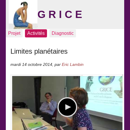
G R I C E
Projet
Activités
Diagnostic
Limites planétaires
mardi 14 octobre 2014
,
par
Eric Lambin
Sommaire
Éric Lambin
Bref retour
Bibliographie
Référence