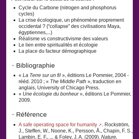
Cycle du Carbone (nitrogen and phosphorus
cycles)
La crise écologique, un phénomène proprement
occidental ? (“collapse” des civilisations Maya,
égyptiennes,...)
Réalisme vs constructivisme des valeurs
Le lien entre spiritualités et écologie
La place du facteur démographique
Bibliographie
«
La Terre sur un fil
», éditions Le Pommier, 2004 -
rééd. 2010 ; «
The Middle Path
», traduction en
anglais, University of Chicago Press.
«
Une écologie du bonheur
», éditions Le Pommier,
2009.
Référence
A safe operating space for humanity
. Rockström,
J., Steffen, W., Noone, K., Persson, Å., Chapin, F. S.,
Lambin, E. F., ... & Foley, J. A. (2009).
Nature,