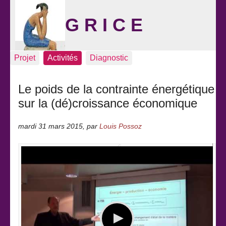
G R I C E
Projet
Activités
Diagnostic
Le poids de la contrainte énergétique
sur la (dé)croissance économique
mardi 31 mars 2015
,
par
Louis Possoz
Sommaire
Louis Possoz
Poids de la contrainte énergét
Bref retour
Référence