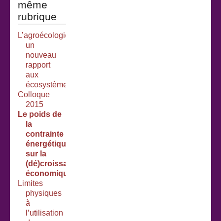
même
rubrique
L’agroécologie :
un
nouveau
rapport
aux
écosystèmes
Colloque
2015
Le poids de
la
contrainte
énergétique
sur la
(dé)croissance
économique
Limites
physiques
à
l’utilisation