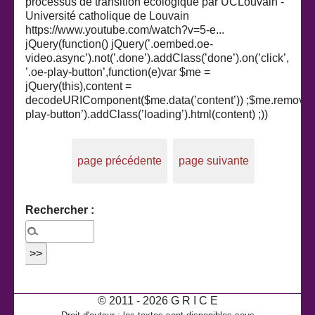
processus de transition écologique par UCLouvain -
Université catholique de Louvain
https://www.youtube.com/watch?v=5-e...
jQuery(function() jQuery(’.oembed.oe-
video.async’).not(’.done’).addClass(’done’).on(’click’,
’.oe-play-button’,function(e)var $me =
jQuery(this),content =
decodeURIComponent($me.data(’content’)) ;$me.removeC
play-button’).addClass(’loading’).html(content) ;))
page précédente
page suivante
Rechercher :
© 2011 - 2026 G R I C E