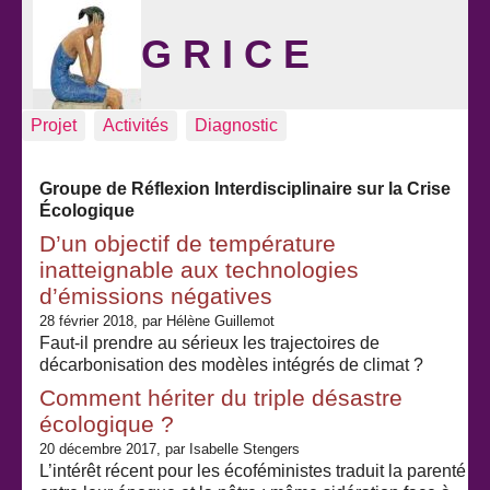
G R I C E
Projet
Activités
Diagnostic
Groupe de Réflexion Interdisciplinaire sur la Crise
Écologique
Articles les plus récents
D’un objectif de température
inatteignable aux technologies
d’émissions négatives
28 février 2018
, par Hélène Guillemot
Faut-il prendre au sérieux les trajectoires de
décarbonisation des modèles intégrés de climat ?
Comment hériter du triple désastre
écologique ?
20 décembre 2017
, par Isabelle Stengers
L’intérêt récent pour les écoféministes traduit la parenté