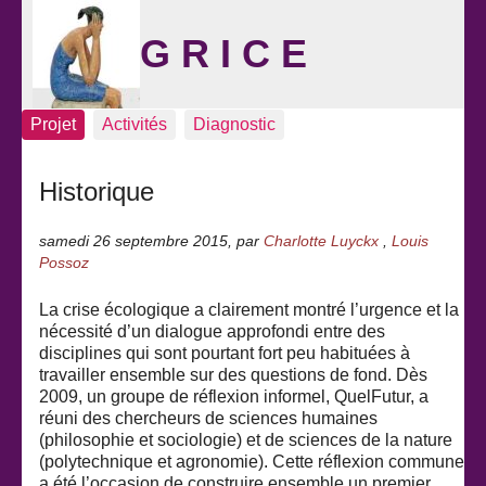
G R I C E
Projet
Activités
Diagnostic
Historique
samedi 26 septembre 2015
,
par
Charlotte Luyckx
,
Louis
Possoz
La crise écologique a clairement montré l’urgence et la
nécessité d’un dialogue approfondi entre des
disciplines qui sont pourtant fort peu habituées à
travailler ensemble sur des questions de fond. Dès
2009, un groupe de réflexion informel, QuelFutur, a
réuni des chercheurs de sciences humaines
(philosophie et sociologie) et de sciences de la nature
(polytechnique et agronomie). Cette réflexion commune
a été l’occasion de construire ensemble un premier